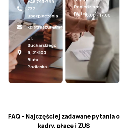
+48 793-799-
Poniedziałek -
737 -
Piątek
16.00 - 17.00
ubezpieczenia
kpietraszuk@maksima.eu
Ul.
Sucharskiego
9, 21-500
Biała
Podlaska
FAQ
–
Najczęściej
zadawane
pytania
o
kadry, płace i ZUS